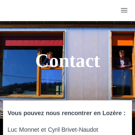
D
É
P
L
I
Contact
E
R
L
A
N
A
V
I
Vous pouvez nous rencontrer en Lozère :
G
A
T
Luc Monnet et Cyril Brivet-Naudot