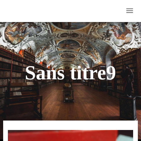
D
É
P
L
I
E
R
Sans titre9
L
A
N
A
V
I
G
A
T