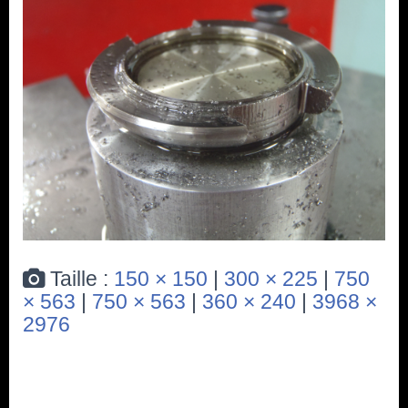
I
O
N
Taille :
150 × 150
|
300 × 225
|
750
× 563
|
750 × 563
|
360 × 240
|
3968 ×
2976