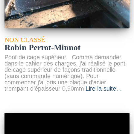
NON CLASSÉ
Robin Perrot-Minnot
Pont de cage supérieur Comme demander
dans le cahier des charges, j’ai réalisé le pont
de cage supérieur de façons traditionnelle
(sans commande numérique). Pour
commencer j’ai pris une plaque d’acier
trempant d’épaisseur 0,90mm
Lire la suite…