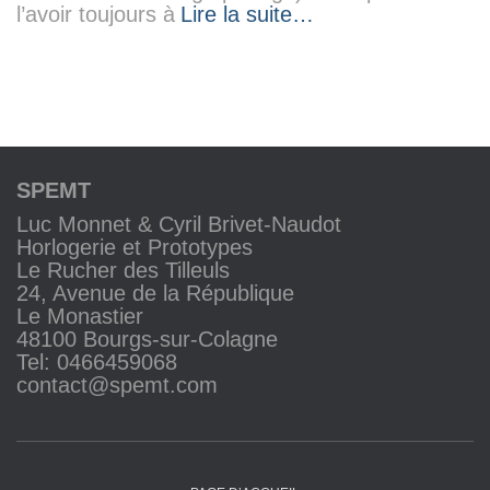
l’avoir toujours à
Lire la suite…
SPEMT
Luc Monnet & Cyril Brivet-Naudot
Horlogerie et Prototypes
Le Rucher des Tilleuls
24, Avenue de la République
Le Monastier
48100 Bourgs-sur-Colagne
Tel: 0466459068
contact@spemt.com