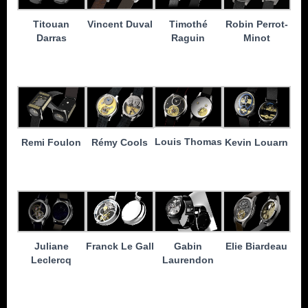
Titouan
Timothé
Robin Perrot-
Vincent Duval
Darras
Raguin
Minot
Louis Thomas
Kevin Louarn
Remi Foulon
Rémy Cools
Elie Biardeau
Juliane
Franck Le Gall
Gabin
Leclercq
Laurendon