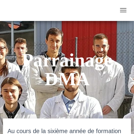
D
É
P
L
I
Parrainage
E
R
L
DMA
A
N
A
V
I
G
A
T
Au cours de la sixième année de formation